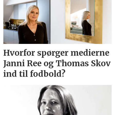
med at forstå hvorfor.
TEMA håber, at du vil give dig tid til
at fordybe dig.
Hvorfor spørger medierne
Janni Ree og Thomas Skov
ind til fodbold?