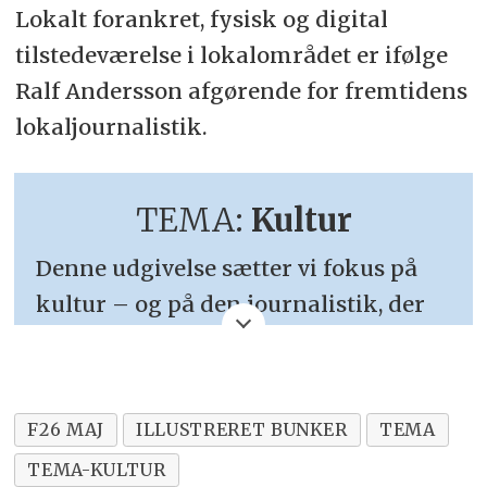
Lokalt forankret, fysisk og digital
tilstedeværelse i lokalområdet er ifølge
Ralf Andersson afgørende for fremtidens
lokaljournalistik.
TEMA:
Kultur
Denne udgivelse sætter vi fokus på
kultur – og på den journalistik, der
forsøger at forklare, hvem vi er, og
hvorfor vi gør, som vi gør.
F26 MAJ
ILLUSTRERET BUNKER
TEMA
I en medieverden præget af breaking,
algoritmer og konstant
TEMA-KULTUR