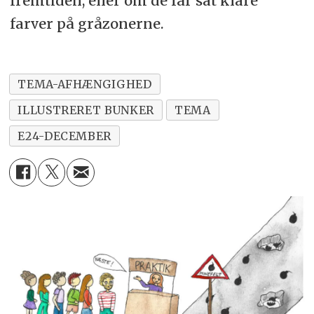
fremtiden, eller om de får sat klare
farver på gråzonerne.
TEMA-AFHÆNGIGHED
ILLUSTRERET BUNKER
TEMA
E24-DECEMBER